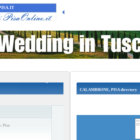
ISA.IT
CALAMBRONE, PISA directory
, Pisa