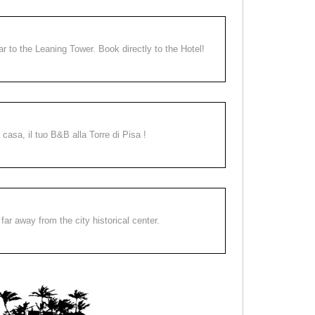
ear to the Leaning Tower. Book directly to the Hotel!
a casa, il tuo B&B alla Torre di Pisa !
far away from the city historical center.