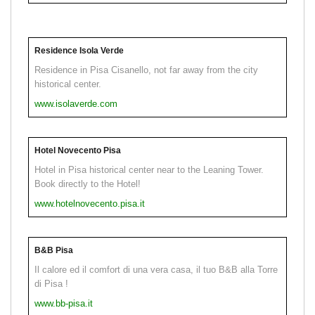
Residence Isola Verde
Residence in Pisa Cisanello, not far away from the city
historical center.
www.isolaverde.com
Hotel Novecento Pisa
Hotel in Pisa historical center near to the Leaning Tower.
Book directly to the Hotel!
www.hotelnovecento.pisa.it
B&B Pisa
Il calore ed il comfort di una vera casa, il tuo B&B alla Torre
di Pisa !
www.bb-pisa.it