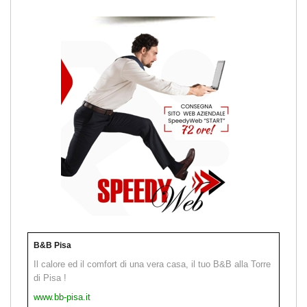
B&B Pisa
Il calore ed il comfort di una vera casa, il tuo B&B alla Torre
di Pisa !
www.bb-pisa.it