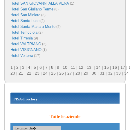
Hotel SAN GIOVANNI ALLA VENA
(1)
Hotel San Giuliano Terme
(8)
Hotel San Miniato
(3)
Hotel Santa Luce
(2)
Hotel Santa Maria a Monte
(2)
Hotel Terricciola
(2)
Hotel Tirrenia
(9)
Hotel VALTRIANO
(2)
Hotel VISIGNANO
(1)
Hotel Volterra
(17)
1
|
2
|
3
|
4
|
5
|
6
|
7
|
8
|
9
|
10
|
11
|
12
|
13
|
14
|
15
|
16
|
17
|
20
|
21
|
22
|
23
|
24
|
25
|
26
|
27
|
28
|
29
|
30
|
31
|
32
|
33
|
34
PISA directory
Tutte le aziende