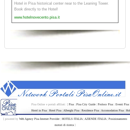
Hotel in Pisa historical center near to the Leaning Tower.
Book directly to the Hotel!
www.hotelnovecento.pisa.it
Pisa Online e portali affiliati: [
Pisa
|
Pisa City Guide
|
Proloco Pisa
|
Eventi Pisa
Hotel in Pisa
|
Hotel Pisa
|
Alberghi Pisa
|
Residence Pisa
|
Accomodation Pisa
|
Hol
[ powered by
Web Agency Pisa Internet Provider
|
HOTELS ITALIA
|
AZIENDE ITALIA
|
Posizionamento
motori di ricerca
]